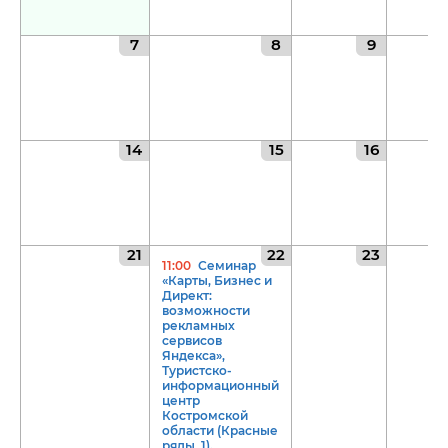
8 (4942) 42-35-83
Версия для слабовидящих
7
8
9
14
15
16
ЛИЧНЫЙ КАБИНЕТ
21
22
23
11:00
Семинар
«Карты, Бизнес и
Директ:
возможности
рекламных
сервисов
Яндекса»,
Туристско-
информационный
центр
Костромской
области (Красные
ряды, 1).