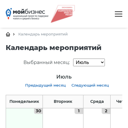
ГЛАВНАЯ
О ПЛАТФОРМЕ
Календарь мероприятий
ГАЛЕРЕЯ
Календарь мероприятий
ЦЕНТРЫ
Выбранный месяц:
КАЛЕНДАРЬ МЕРОПРИЯТИЙ
Июль
ДОКУМЕНТЫ
Предыдущий месяц
Следующий месяц
ПОЛЕЗНЫЕ ССЫЛКИ
Понедельник
Вторник
Среда
Четв
КОНТАКТЫ
30
1
2