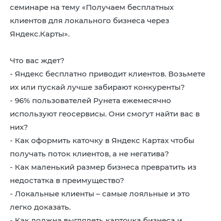
8 (4942) 42-35-83
семинаре на тему «Получаем бесплатных
Версия для слабовидящих
клиентов для локального бизнеса через
Яндекс.Карты».
Что вас ждет?
- Яндекс бесплатно приводит клиентов. Возьмете
ЛИЧНЫЙ КАБИНЕТ
их или пускай лучше забирают конкуренты?
-️ 96% пользователей Рунета ежемесячно
используют геосервисы. Они смогут найти вас в
них?
- Как оформить каточку в Яндекс Картах чтобы
получать поток клиентов, а не негатива?
-️ Как маленький размер бизнеса превратить из
недостатка в преимущество?
- Локальные клиенты – самые лояльные и это
легко доказать.
-️ Как должна выглядеть карточка бизнеса и