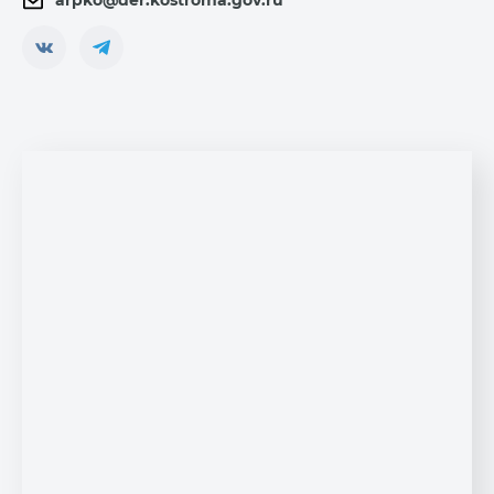
arpko@der.kostroma.gov.ru