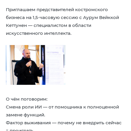
8 (4942) 42-35-83
Приглашаем представителей костромского
Версия для слабовидящих
бизнеса на 1,5‑часовую сессию с Аурум Вейккой
Кеттунен — специалистом в области
искусственного интеллекта.
ЛИЧНЫЙ КАБИНЕТ
О чём поговорим:
Смена роли ИИ — от помощника к полноценной
замене функций.
Фактор выживания — почему не внедрить сейчас
= проиграть.