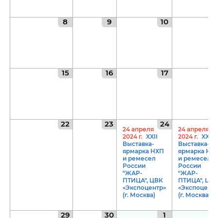
8 (4942) 42-35-83
Версия для слабовидящих
8
9
10
15
16
17
ЛИЧНЫЙ КАБИНЕТ
22
23
24
24 апреля
24 апреля
2024 г.
XXII
2024 г.
XXII
Выставка-
Выставка-
ярмарка НХП
ярмарка НХ
и ремесел
и ремесел
России
России
"ЖАР-
"ЖАР-
ПТИЦА", ЦВК
ПТИЦА", ЦВ
«Экспоцентр»
«Экспоцентр
(г. Москва)
(г. Москва)
29
30
1