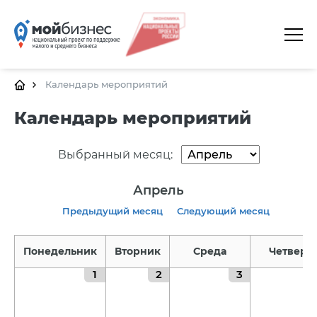
ГЛАВНАЯ
О ПЛАТФОРМЕ
Календарь мероприятий
ГАЛЕРЕЯ
Календарь мероприятий
ЦЕНТРЫ
Выбранный месяц:
КАЛЕНДАРЬ МЕРОПРИЯТИЙ
Апрель
ДОКУМЕНТЫ
Предыдущий месяц
Следующий месяц
ПОЛЕЗНЫЕ ССЫЛКИ
Понедельник
Вторник
Среда
Четверг
КОНТАКТЫ
1
2
3