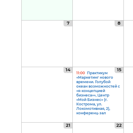
7
8
14
15
11:00
Практикум
«Маркетинг нового
времени. Голубой
океан возможностей с
«я-концепцией
бизнеса»», Центр
«Мой Бизнес» (г.
Кострома, ул.
Локомотивная, 2),
конференц-зал
21
22