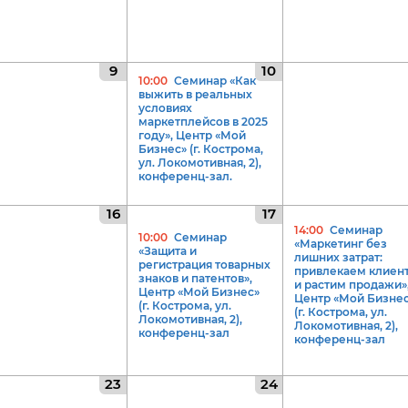
9
10
10:00
Семинар «Как
выжить в реальных
условиях
маркетплейсов в 2025
году», Центр «Мой
Бизнес» (г. Кострома,
ул. Локомотивная, 2),
конференц-зал.
16
17
14:00
Семинар
10:00
Семинар
«Маркетинг без
«Защита и
лишних затрат:
регистрация товарных
привлекаем клиен
знаков и патентов»,
и растим продажи»
Центр «Мой Бизнес»
Центр «Мой Бизне
(г. Кострома, ул.
(г. Кострома, ул.
Локомотивная, 2),
Локомотивная, 2),
конференц-зал
конференц-зал
23
24