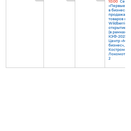
10:00
Семи
«Первые ша
в бизнесе:
продажа
товаров на
Wildberries 
открытие П
(в рамках
КЭФ-2025),
Центр «Мой
бизнес», г.
Кострома, у
Локомотивн
2