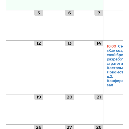
8 (4942) 42-35-83
Версия для слабовидящих
5
6
7
12
13
14
10:00
Семи
ЛИЧНЫЙ КАБИНЕТ
«Как создат
свой бренд.
разработки
стратегии», 
Кострома, у
Локомотивн
д.2,
Конференц
зал
19
20
21
26
27
28