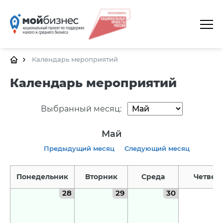
ГЛАВНАЯ
О ПЛАТФОРМЕ
Календарь мероприятий
ГАЛЕРЕЯ
Календарь мероприятий
ЦЕНТРЫ
Выбранный месяц:
КАЛЕНДАРЬ МЕРОПРИЯТИЙ
Май
ДОКУМЕНТЫ
Предыдущий месяц
Следующий месяц
ПОЛЕЗНЫЕ ССЫЛКИ
Понедельник
Вторник
Среда
Четвер
КОНТАКТЫ
28
29
30