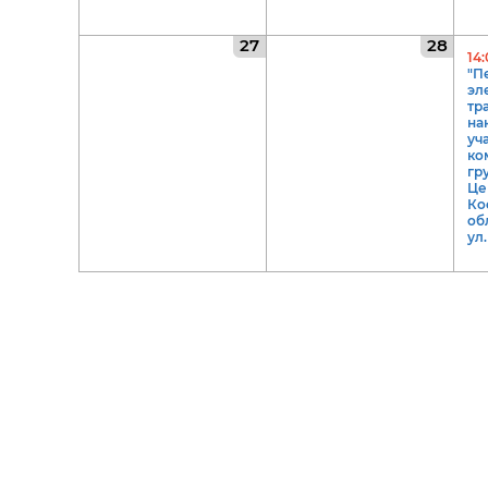
27
28
14
"П
эл
тр
на
уч
ко
гр
Це
Ко
обл
ул