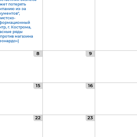
жет потерять
мпанию из-за
кументов",
ристско-
формационный
нтр, г. Кострома,
асные ряды
апротив магазина
еонардо»)
8
9
15
16
22
23