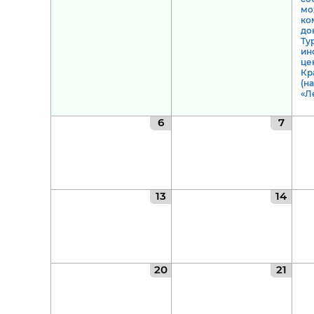
мо
ко
до
Ту
ин
це
Кр
(н
«Л
6
7
13
14
20
21