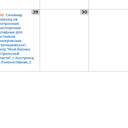
29
30
:00
Семинар
ереход на
ектронные
анспортные
кладные для
астников
ммерческих
узоперевозок",
нтр "Мой бизнес
стромской
асти", г. Кострома,
. Локомотивная, 2