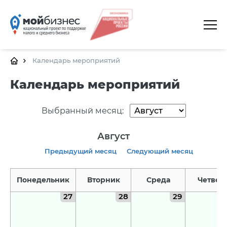
ГЛАВНАЯ
О ПЛАТФОРМЕ
Календарь мероприятий
ГАЛЕРЕЯ
Календарь мероприятий
ЦЕНТРЫ
Выбранный месяц:
КАЛЕНДАРЬ МЕРОПРИЯТИЙ
Август
ДОКУМЕНТЫ
Предыдущий месяц
Следующий месяц
ПОЛЕЗНЫЕ ССЫЛКИ
Понедельник
Вторник
Среда
Четвер
КОНТАКТЫ
27
28
29