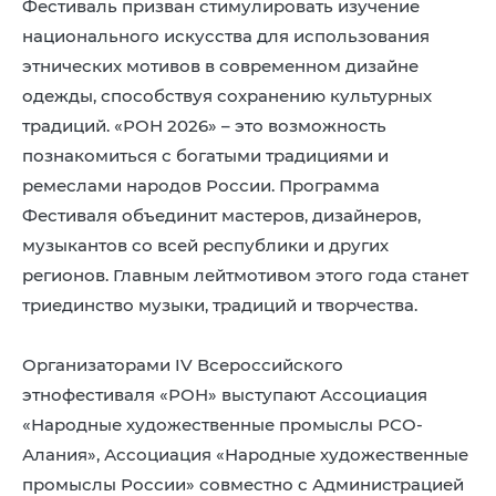
Фестиваль призван стимулировать изучение
8 (4942) 42-35-83
национального искусства для использования
Версия для слабовидящих
этнических мотивов в современном дизайне
одежды, способствуя сохранению культурных
традиций. «РОН 2026» – это возможность
познакомиться с богатыми традициями и
ремеслами народов России. Программа
ЛИЧНЫЙ КАБИНЕТ
Фестиваля объединит мастеров, дизайнеров,
музыкантов со всей республики и других
регионов. Главным лейтмотивом этого года станет
триединство музыки, традиций и творчества.
Организаторами IV Всероссийского
этнофестиваля «РОН» выступают Ассоциация
«Народные художественные промыслы РCО-
Алания», Ассоциация «Народные художественные
промыслы России» совместно с Администрацией