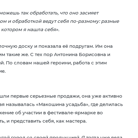
можешь так обработать, что оно засияет
ом и обработкой ведут себя по-разному: разные
 котором я нашла себя».
очную доску и показала её подругам. Им она
м такие же. С тех пор Антонина Борисовна и
. По словам нашей героини, работа с этим
ие.
ошли первые серьезные продажи, она уже активно
рая называлась «Макошина усадьба», где делилась
ение об участии в фестивале-ярмарке во
, и представить себя, как мастера.
гой город со своей продукцией. Я тогда уже вела