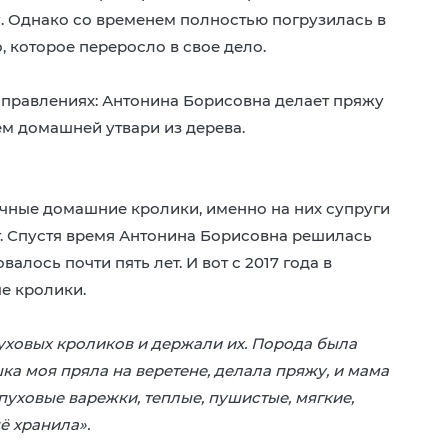
у. Однако со временем полностью погрузилась в
, которое переросло в свое дело.
аправлениях: Антонина Борисовна делает пряжу
ем домашней утвари из дерева.
ычные домашние кролики, именно на них супруги
т. Спустя время Антонина Борисовна решилась
алось почти пять лет. И вот с 2017 года в
е кролики.
пуховых кроликов и держали их. Порода была
ка моя пряла на веретене, делала пряжу, и мама
 пуховые варежки, теплые, пушистые, мягкие,
ё хранила».