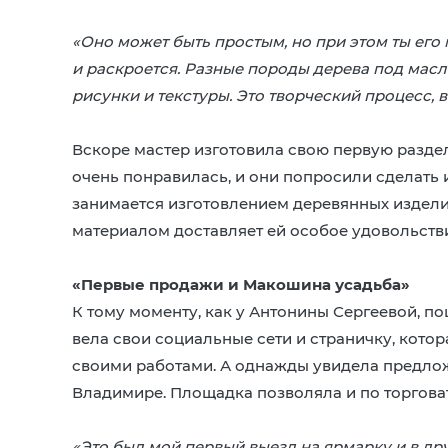
«Оно может быть простым, но при этом ты его 
и раскроется. Разные породы дерева под масл
рисунки и текстуры. Это творческий процесс, в
Вскоре мастер изготовила свою первую раздел
очень понравилась, и они попросили сделать и
занимается изготовлением деревянных изделий
материалом доставляет ей особое удовольств
«Первые продажи и Макошина усадьба»
К тому моменту, как у Антонины Сергеевой, п
вела свои социальные сети и страничку, кото
своими работами. А однажды увидела предлож
Владимире. Площадка позволяла и по торговать
«Это был мой первый выезд на ярмарку и в дру