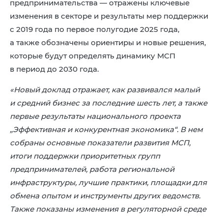
предпринимательства — отражены ключевые
8 (4942) 42-35-83
изменения в секторе и результаты мер поддержки
Версия для слабовидящих
с 2019 года по первое полугодие 2025 года,
а также обозначены ориентиры и новые решения,
которые будут определять динамику МСП
в период до 2030 года.
ЛИЧНЫЙ КАБИНЕТ
«Новый доклад отражает, как развивался малый
и средний бизнес за последние шесть лет, а также
первые результаты национального проекта
„Эффективная и конкурентная экономика“. В нем
собраны основные показатели развития МСП,
итоги поддержки приоритетных групп
предпринимателей, работа региональной
инфраструктуры, лучшие практики, площадки для
обмена опытом и инструменты других ведомств.
Также показаны изменения в регуляторной среде