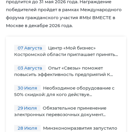
продлится до 31 мая 2026 года. Награждение
8 (4942) 42-35-83
победителей пройдет в рамках Международного
Версия для слабовидящих
форума гражданского участия #МЫ ВМЕСТЕ в
Москве в декабре 2026 года.
07
Августа
Центр «Мой бизнес»
ЛИЧНЫЙ КАБИНЕТ
Костромской области приглашает принять...
03
Августа
Опыт «Свезы» поможет
повысить эффективность предприятий К...
30
Июля
Необходимое оборудование с
50% скидкой: для кого действуе...
29
Июля
Обязательное применение
электронных перевозочных документ...
28
Июля
Минэкономразвития запустило