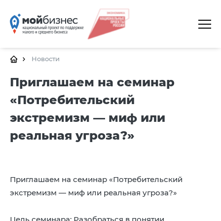
ГЛАВНАЯ
О ПЛАТФОРМЕ
Новости
ГАЛЕРЕЯ
Приглашаем на семинар
«Потребительский
ЦЕНТРЫ
экстремизм — миф или
КАЛЕНДАРЬ МЕРОПРИЯТИЙ
реальная угроза?»
ДОКУМЕНТЫ
ПОЛЕЗНЫЕ ССЫЛКИ
Приглашаем на семинар «Потребительский
КОНТАКТЫ
экстремизм — миф или реальная угроза?»
Цель семинара: Разобраться в понятии