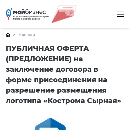
ГЛАВНАЯ
О ПЛАТФОРМЕ
Новости
ГАЛЕРЕЯ
ПУБЛИЧНАЯ ОФЕРТА
(ПРЕДЛОЖЕНИЕ) на
ЦЕНТРЫ
заключение договора в
КАЛЕНДАРЬ МЕРОПРИЯТИЙ
форме присоединения на
ДОКУМЕНТЫ
разрешение размещения
ПОЛЕЗНЫЕ ССЫЛКИ
логотипа «Кострома Сырная»
КОНТАКТЫ