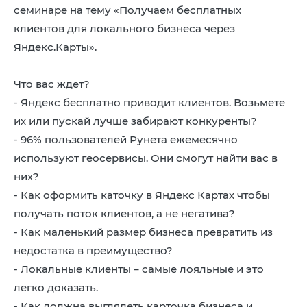
8 (4942) 42-35-83
семинаре на тему «Получаем бесплатных
Версия для слабовидящих
клиентов для локального бизнеса через
Яндекс.Карты».
Что вас ждет?
- Яндекс бесплатно приводит клиентов. Возьмете
ЛИЧНЫЙ КАБИНЕТ
их или пускай лучше забирают конкуренты?
-️ 96% пользователей Рунета ежемесячно
используют геосервисы. Они смогут найти вас в
них?
- Как оформить каточку в Яндекс Картах чтобы
получать поток клиентов, а не негатива?
-️ Как маленький размер бизнеса превратить из
недостатка в преимущество?
- Локальные клиенты – самые лояльные и это
легко доказать.
-️ Как должна выглядеть карточка бизнеса и