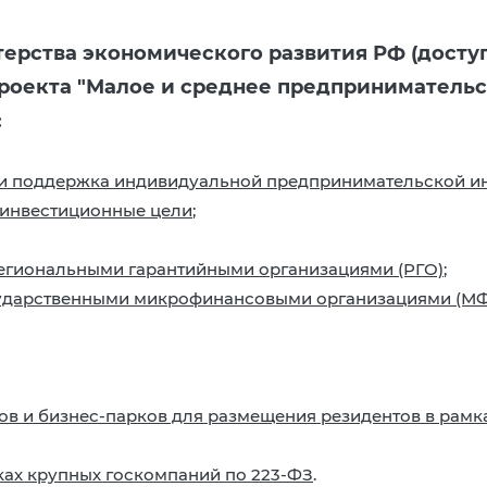
ерства экономического развития РФ (досту
роекта "Малое и среднее предприниматель
:
 и поддержка индивидуальной предпринимательской и
 инвестиционные цели
;
региональными гарантийными организациями (РГО)
;
сударственными микрофинансовыми организациями (М
ов и бизнес-парков для размещения резидентов в рам
пках крупных госкомпаний по 223-ФЗ
.