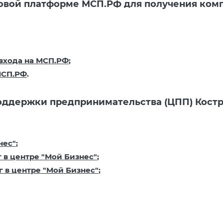
овой платформе МСП.РФ для получения комп
 входа на МСП.РФ
;
 МСП.РФ
.
оддержки предпринимательства (ЦПП) Костр
нес"
;
 в центре "Мой Бизнес"
;
 в центре "Мой Бизнес"
;