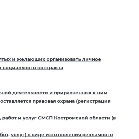
ятых и желающих организовать личное
и социального контракта
льной деятельности и приравненных к ним
оставляется правовая охрана (регистрация
 работ и услуг СМСП Костромской области (в
от, услуг) в виде изготовления рекламного