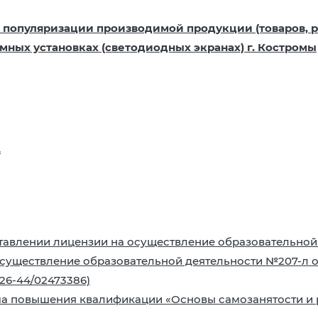
 популяризации производимой продукции (товаров, ра
ных установках (светодиодных экранах) г. Костромы
.
оставлении лицензии на осуществление образовательной
уществление образовательной деятельности №207-л от 1
26-44/02473386)
а повышения квалификации «Основы самозанятости и 