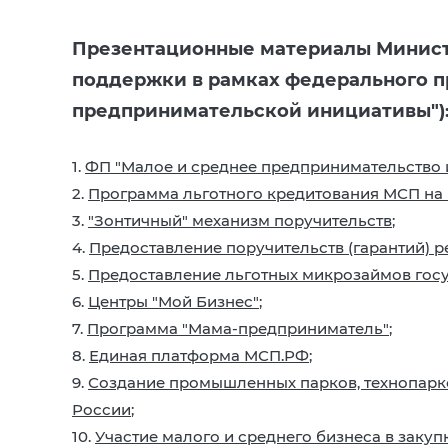
Презентационные материалы Минист
поддержки в рамках федерального п
предпринимательской инициативы")
1.
ФП "Малое и среднее предпринимательство
2.
Программа льготного кредитования МСП на
3.
"Зонтичный" механизм поручительств
;
4.
Предоставление поручительств (гарантий) 
5.
Предоставление льготных микрозаймов го
6.
Центры "Мой Бизнес"
;
7.
Программа "Мама-предприниматель"
;
8.
Единая платформа МСП.РФ
;
9.
Создание промышленных парков, технопарк
России
;
10.
Участие малого и среднего бизнеса в заку