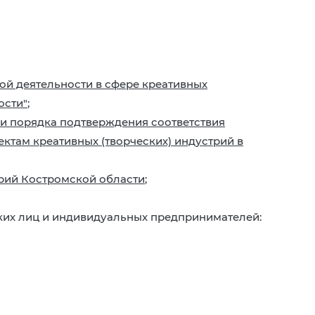
ой деятельности в сфере креативных
ости"
;
ии порядка подтверждения соответствия
ктам креативных (творческих) индустрий в
трий Костромской области
;
 лиц и индивидуальных предпринимателей: