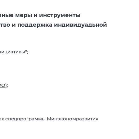
пные меры и инструменты
ство и поддержка индивидуадьной
нициативы"
;
ФО)
;
ках спецпрограммы Минэкономразвития