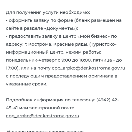
8 (4942) 42-35-83
Версия для слабовидящих
Для получения услуги необходимо:
- оформить заявку по форме (бланк размещен на
сайте в разделе «Документы»);
- предоставить заявку в центр «Мой бизнес» по
адресу: г. Кострома, Красные ряды, (Туристско-
ЛИЧНЫЙ КАБИНЕТ
информационный центр. Режим работы:
понедельник-четверг с 9:00 до 18:00, пятница - до
17:00), или на почту
cpp_arpko@der.kostroma.gov.ru
с последующим предоставлением оригинала в
указанные сроки.
Подробная информация по телефону: (4942) 42-
45-41 или электронной почте
cpp_arpko@der.kostroma.gov.ru
.
Условия предоставления услуги: