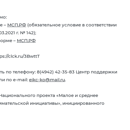
мо:
е –
МСП.РФ
(обязательное условие в соответствии
2021 г. № 142);
форме –
МСП.РФ
://clck.ru/3BwttT
 по телефону: 8(4942) 42-35-83 Центр поддержки
и по e-mail:
eikc-ko@mail.ru
.
Национального проекта «Малое и среднее
имательской инициативы», инициированного