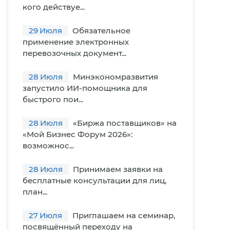
кого действуе...
29
Июля
Обязательное
применение электронных
перевозочных документ...
28
Июля
Минэкономразвития
запустило ИИ-помощника для
быстрого пои...
28
Июля
«Биржа поставщиков» на
«Мой Бизнес Форум 2026»:
возможнос...
28
Июля
Принимаем заявки на
бесплатные консультации для лиц,
план...
27
Июля
Приглашаем на семинар,
посвящённый переходу на