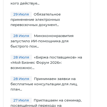
кого действуе...
29
Июля
Обязательное
применение электронных
перевозочных документ...
28
Июля
Минэкономразвития
запустило ИИ-помощника для
быстрого пои...
28
Июля
«Биржа поставщиков» на
«Мой Бизнес Форум 2026»:
возможнос...
28
Июля
Принимаем заявки на
бесплатные консультации для лиц,
план...
27
Июля
Приглашаем на семинар,
посвящённый переходу на