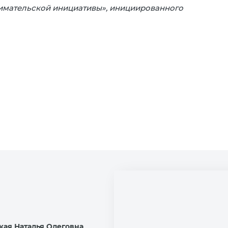
имательской инициативы», инициированного
кая Наталья Олеговна