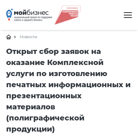
ГЛАВНАЯ
О ПЛАТФОРМЕ
Новости
ГАЛЕРЕЯ
Открыт сбор заявок на
оказание Комплексной
ЦЕНТРЫ
услуги по изготовлению
КАЛЕНДАРЬ МЕРОПРИЯТИЙ
печатных информационных и
ДОКУМЕНТЫ
презентационных
ПОЛЕЗНЫЕ ССЫЛКИ
материалов
КОНТАКТЫ
(полиграфической
продукции)