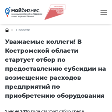
ГЛАВНАЯ
О ПЛАТФОРМЕ
Новости
ГАЛЕРЕЯ
Уважаемые коллеги! В
Костромской области
ЦЕНТРЫ
стартует отбор по
КАЛЕНДАРЬ МЕРОПРИЯТИЙ
предоставлению субсидии на
ДОКУМЕНТЫ
возмещение расходов
ПОЛЕЗНЫЕ ССЫЛКИ
предприятий по
КОНТАКТЫ
приобретению оборудования
5 июня 2026 года
стартует отбор
среди