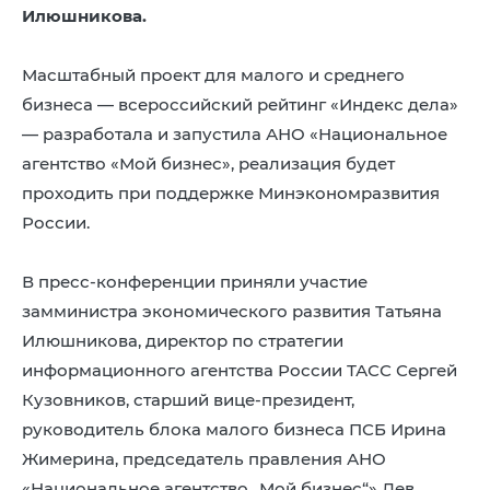
8 (4942) 42-35-83
Илюшникова.
Версия для слабовидящих
Масштабный проект для малого и среднего
бизнеса — всероссийский рейтинг «Индекс дела»
— разработала и запустила АНО «Национальное
агентство «Мой бизнес», реализация будет
ЛИЧНЫЙ КАБИНЕТ
проходить при поддержке Минэкономразвития
России.
В пресс-конференции приняли участие
замминистра экономического развития Татьяна
Илюшникова, директор по стратегии
информационного агентства России ТАСС Сергей
Кузовников, старший вице-президент,
руководитель блока малого бизнеса ПСБ Ирина
Жимерина, председатель правления АНО
«Национальное агентство „Мой бизнес“» Лев