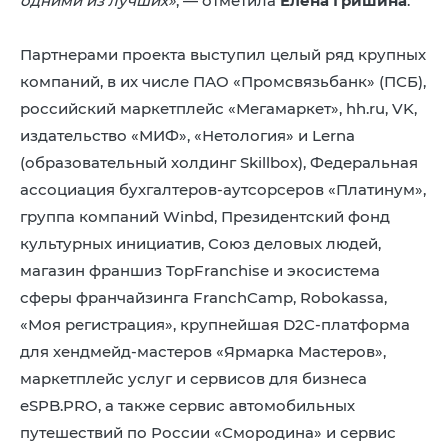
одними из лучших»
, — отметила
Елена Гришина
.
Партнерами проекта выступил целый ряд крупных
компаний, в их числе ПАО «Промсвязьбанк» (ПСБ),
российский маркетплейс «Мегамаркет», hh.ru, VK,
издательство «МИФ», «Нетология» и Lerna
(образовательный холдинг Skillbox), Федеральная
ассоциация бухгалтеров-аутсорсеров «Платинум»,
группа компаний Winbd, Президентский фонд
культурных инициатив, Союз деловых людей,
магазин франшиз TopFranchise и экосистема
сферы франчайзинга FranchCamp, Robokassa,
«Моя регистрация», крупнейшая D2C-платформа
для хендмейд-мастеров «Ярмарка Мастеров»,
маркетплейс услуг и сервисов для бизнеса
eSPB.PRO, а также сервис автомобильных
путешествий по России «Смородина» и сервис