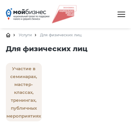
ГЛАВНАЯ
О ПЛАТФОРМЕ
Услуги
Для физических лиц
ГАЛЕРЕЯ
Для физических лиц
ЦЕНТРЫ
Участие в
КАЛЕНДАРЬ МЕРОПРИЯТИЙ
семинарах,
ДОКУМЕНТЫ
мастер-
классах,
ПОЛЕЗНЫЕ ССЫЛКИ
тренингах,
КОНТАКТЫ
публичных
мероприятиях