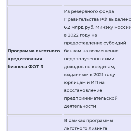
8 (
Из резервного фонда
Вер
Правительства РФ выделен
6,2 млрд руб. Минэку Росси
в 2022 году на
предоставление субсидий
Программа льготного
банкам на возмещение
кредитования
недополученных ими
бизнеса ФОТ-3
доходов по кредитам,
выданным в 2021 году
юрлицам и ИП на
восстановление
предпринимательской
деятельности
В рамках программы
льготного лизинга