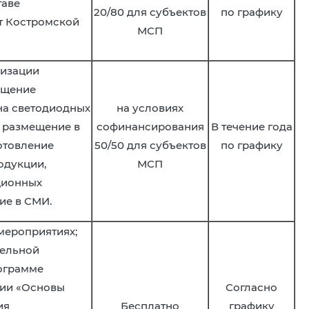
таве
20/80 для субъектов
по графику
т Костромской
МСП
ризации
ещение
на светодиодных
на условиях
и размещение в
софинансирования
В течение года
отовление
50/50 для субъектов
по графику
одукции,
МСП
ционных
ие в СМИ.
 мероприятиях;
тельной
ограмме
ии «Основы
Согласно
ия
Бесплатно
графику