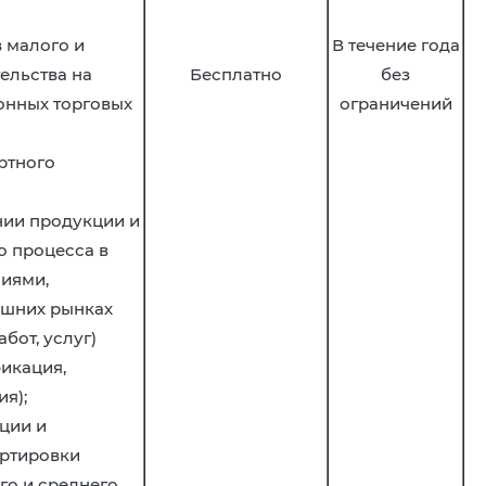
 малого и
В течение года
ельства на
Бесплатно
без
онных торговых
ограничений
ртного
нии продукции и
о процесса в
ниями,
ешних рынках
бот, услуг)
фикация,
я);
ации и
ртировки
го и среднего