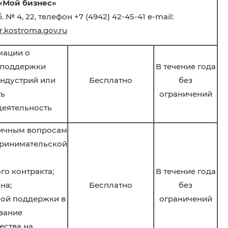
«Мой бизнес»
. № 4, 22, телефон +7 (4942) 42-45-41 e-mail:
.kostroma.gov.ru
мации о
 поддержки
В течение года
индустрий или
Бесплатно
без
ть
ограничений
еятельность
личным вопросам
принимательской
го контракта;
В течение года
на;
Бесплатно
без
ной поддержки в
ограничений
вание
ества на