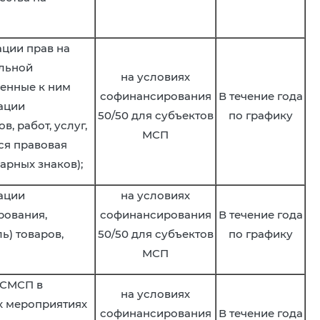
ации прав на
альной
на условиях
ненные к ним
софинансирования
В течение года
ации
50/50 для субъектов
по графику
в, работ, услуг,
МСП
ся правовая
арных знаков);
зации
на условиях
рования,
софинансирования
В течение года
ь) товаров,
50/50 для субъектов
по графику
МСП
 СМСП в
на условиях
х мероприятиях
софинансирования
В течение года