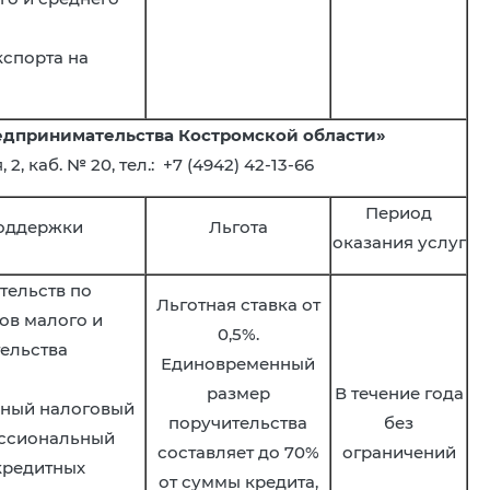
кспорта на
дпринимательства Костромской области»
2, каб. № 20, тел.: +7 (4942) 42-13-66
Период
оддержки
Льгота
оказания услуг
тельств по
Льготная ставка от
ов малого и
0,5%.
ельства
Единовременный
размер
В течение года
ный налоговый
поручительства
без
ессиональный
составляет до 70%
ограничений
кредитных
от суммы кредита,