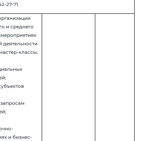
42-27-71
организации
го и среднего
 мероприятиях
й деятельности
мастер-классы,
нциальных
ей;
субъектов
 запросам
ей;
очно-
ях и бизнес-