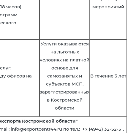
18 часов)
мероприятий
рограмм
еского
Услуги оказываются
на льготных
условиях на платной
слуг:
основе для
нду офисов на
самозанятых и
В течение 3 лет
субъектов МСП,
зарегистрированных
в Костромской
области
кспорта Костромской области"
mail:
info@exportcentr44.ru
по тел.: +7 (4942) 32-52-51,