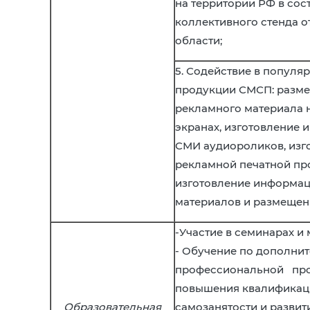
на территории РФ в сос
коллективного стенда о
области;
5. Содействие в популя
продукции СМСП: разм
рекламного материала 
экранах, изготовление 
СМИ аудиороликов, изг
рекламной печатной пр
изготовление информа
материалов и размещен
-Участие в семинарах и
- Обучение по дополни
профессиональной пр
повышения квалификац
Образовательная
самозанятости и развит