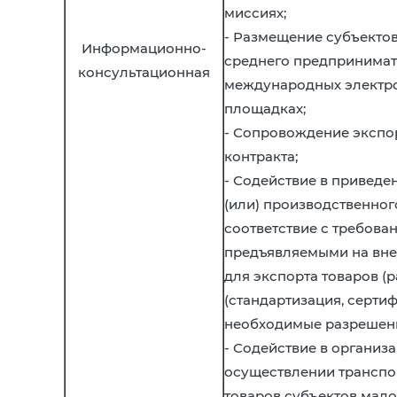
миссиях;
- Размещение субъектов
Информационно-
среднего предпринимат
консультационная
международных электр
площадках;
- Сопровождение экспо
контракта;
- Содействие в приведе
(или) производственног
соответствие с требова
предъявляемыми на вн
для экспорта товаров (ра
(стандартизация, серти
необходимые разрешени
- Содействие в организ
осуществлении транспо
товаров субъектов мало