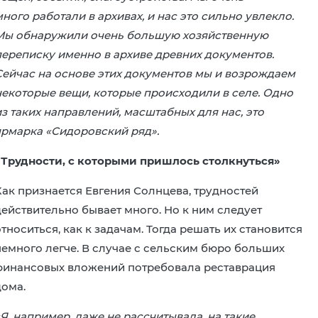
ного работали в архивах, и нас это сильно увлекло.
Мы обнаружили очень большую хозяйственную
переписку именно в архиве древних документов.
Сейчас на основе этих документов мы и возрождаем
некоторые вещи, которые происходили в селе. Одно
из таких направлений, масштабных для нас, это
ярмарка «Сидоровский ряд».
«Трудности, с которыми пришлось столкнуться»
Как признается Евгения Солнцева, трудностей
действительно бывает много. Но к ним следует
тноситься, как к задачам. Тогда решать их становится
немного легче. В случае с сельским бюро больших
финансовых вложений потребовала реставрация
дома.
Я, например, даже не рассчитывала, на такие