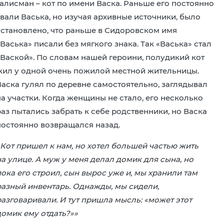
талисман – кот по имени Васка. Раньше его постоянно
звали Васька, но изучая архивные источники, было
установлено, что раньше в Сидоровском имя
Васька» писали без мягкого знака. Так «Васька» стал
«Ваской». По словам нашей героини, полудикий кот
жил у одной очень пожилой местной жительницы.
Васка гулял по деревне самостоятельно, заглядывал
на участки. Когда женщины не стало, его несколько
раз пытались забрать к себе родственники, но Васка
постоянно возвращался назад.
«Кот пришел к нам, но хотел большей частью жить
на улице. А муж у меня делал домик для сына, но
пока его строил, сын вырос уже и, мы хранили там
разный инвентарь. Однажды, мы сидели,
разговаривали. И тут пришла мысль: «может этот
домик ему отдать?»»