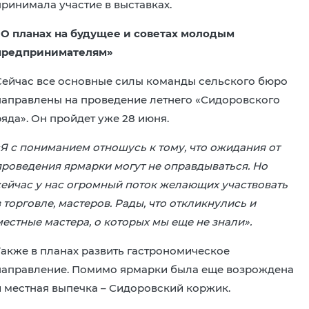
принимала участие в выставках.
«О планах на будущее и советах молодым
предпринимателям»
Сейчас все основные силы команды сельского бюро
направлены на проведение летнего «Сидоровского
ряда». Он пройдет уже 28 июня.
«Я с пониманием отношусь к тому, что ожидания от
проведения ярмарки могут не оправдываться. Но
сейчас у нас огромный поток желающих участвовать
 торговле, мастеров. Рады, что откликнулись и
местные мастера, о которых мы еще не знали».
Также в планах развить гастрономическое
направление. Помимо ярмарки была еще возрождена
и местная выпечка – Сидоровский коржик.