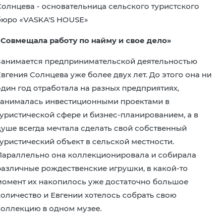
Солнцева - основательница сельского туристского
бюро «VASKA'S HOUSE»
«Совмещала работу по найму и свое дело»
Занимается предпринимательской деятельностью
вгения Солнцева уже более двух лет. До этого она ни
один год отработала на разных предприятиях,
занималась инвестиционными проектами в
туристической сфере и бизнес-планированием, а в
душе всегда мечтала сделать свой собственный
туристический объект в сельской местности.
Параллельно она коллекционировала и собирала
различные рождественские игрушки, в какой-то
момент их накопилось уже достаточно большое
количество и Евгении хотелось собрать свою
коллекцию в одном музее.