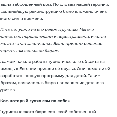
нашла заброшенный дом. По словам нашей героини,
в дальнейшую реконструкцию было вложено очень
много сил и времени.
«Пять лет ушло на его реконструкцию. Мы его
полностью переделывали и перестраивали, и когда
уже этот этап закончился. Было принято решение
открыть там сельское бюро».
В самом начале работы туристического объекта на
помощь к Евгении пришли её друзья. Они помогли ей
разработать первую программу для детей. Таким
образом, появилось в бюро направление детского
туризма.
«Кот, который гулял сам по себе»
У туристического бюро есть свой собственный